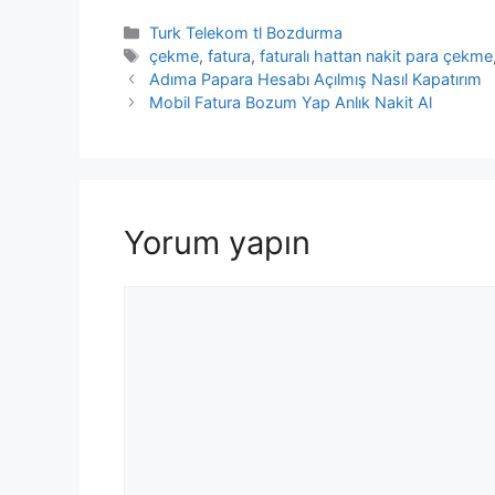
Kategoriler
Turk Telekom tl Bozdurma
Etiketler
çekme
,
fatura
,
faturalı hattan nakit para çekme
Adıma Papara Hesabı Açılmış Nasıl Kapatırım
Mobil Fatura Bozum Yap Anlık Nakit Al
Yorum yapın
Yorum