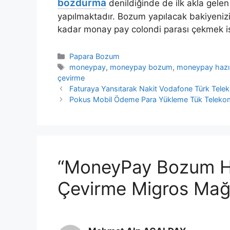
bozdurma
denildiğinde de ilk akla gel
yapılmaktadır. Bozum yapılacak bakiyeni
kadar monay pay colondi parası çekmek iste
Kategoriler
Papara Bozum
Etiketler
moneypay
,
moneypay bozum
,
moneypay hazır
çevirme
Faturaya Yansıtarak Nakit Vodafone Türk Telek
Pokus Mobil Ödeme Para Yükleme Tük Teleko
“MoneyPay Bozum Ha
Çevirme Migros Mağa