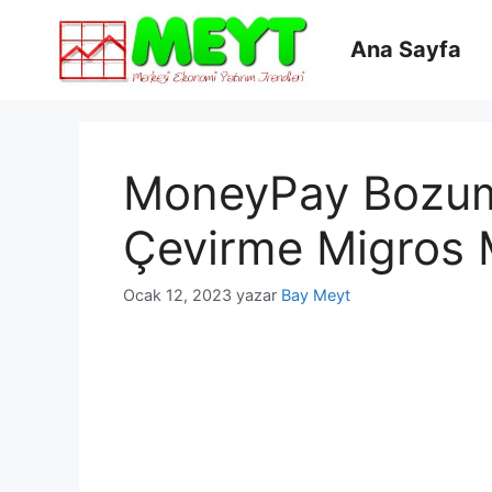
İçeriğe
atla
Ana Sayfa
MoneyPay Bozum 
Çevirme Migros 
Ocak 12, 2023
yazar
Bay Meyt