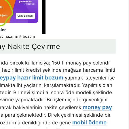
y hazır limit bozum
y Nakite Çevirme
da birçok kullanıcıya; 150 tl monay pay colondi
i hazır limit kredisi şeklinde mağaza harcama limiti
ypay hazır limit bozum
yapmak isteyenler ise
almakta ihtiyaçlarını karşılamaktadır. Yapılmış olan
ir. Bir nevi şimdi al sonra öde modeli şeklinde
evirme yapmaktadır. Bu işlem içinde güvenliğini
money pay
rarak bakiyelerinin nakite çevrilerek
 para çekmektedir. Direk çekilmesi şeklinde bir
mobil ödeme
bozdurma denildiğinde de gene