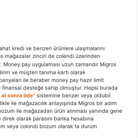
rahat kredi ve benzeri ürünlere ulaşmalarını
os mağazalar zinciri de colendi üzerinden
. Money pay uygulaması uzun zamandır Migros
ndirim ve müşteri tanıma kartı olarak
panyaları ile beraber money pay hazır limit
ir finansal desteğe sahip olmuştur. Hepsi burada
 al sonra öde”
sistemine benzer veya oldubil
kle ile mağazacılık anlayışında Migros bir adım
 bozum ile mağazadan ürün alınması yanında gene
e direk olarak parasını banka hesabına
zum veya colondi bozum olarak ta durum