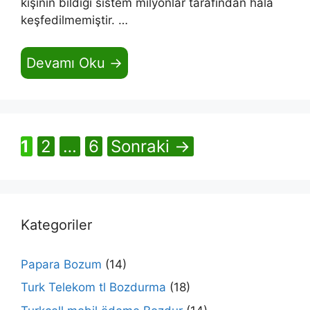
kişinin bildiği sistem milyonlar tarafından hala
keşfedilmemiştir. …
Devamı Oku →
Sayfa
Sayfa
Sayfa
1
2
…
6
Sonraki
→
Kategoriler
Papara Bozum
(14)
Turk Telekom tl Bozdurma
(18)