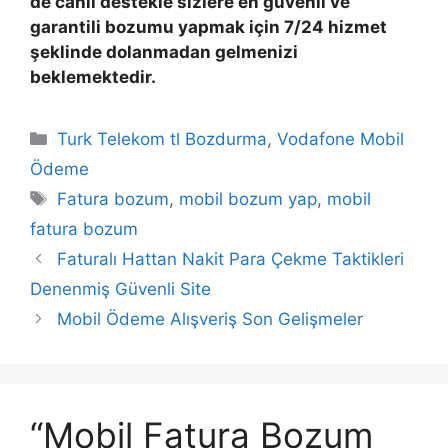
de canlı destekle sizlere en güvenli ve
garantili bozumu yapmak için 7/24 hizmet
şeklinde dolanmadan gelmenizi
beklemektedir.
Kategoriler
Turk Telekom tl Bozdurma
,
Vodafone Mobil
Ödeme
Etiketler
Fatura bozum
,
mobil bozum yap
,
mobil
fatura bozum
Faturalı Hattan Nakit Para Çekme Taktikleri
Denenmiş Güvenli Site
Mobil Ödeme Alışveriş Son Gelişmeler
“Mobil Fatura Bozum