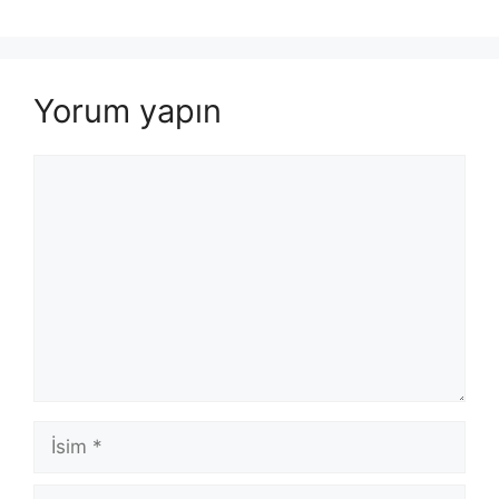
Yorum yapın
Yorum
İsim
E-