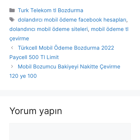
Kategoriler
Turk Telekom tl Bozdurma
Etiketler
dolandırcı mobil ödeme facebook hesapları
,
dolandırıcı mobil ödeme siteleri
,
mobil ödeme tl
çevirme
Türkcell Mobil Ödeme Bozdurma 2022
Paycell 500 Tl Limit
Mobil Bozumcu Bakiyeyi Nakitte Çevirme
120 ye 100
Yorum yapın
Yorum