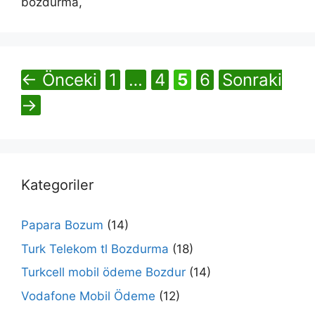
bozdurma,
Sayfa
Sayfa
Sayfa
Sayfa
←
Önceki
1
…
4
5
6
Sonraki
→
Kategoriler
Papara Bozum
(14)
Turk Telekom tl Bozdurma
(18)
Turkcell mobil ödeme Bozdur
(14)
Vodafone Mobil Ödeme
(12)