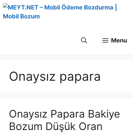
İçeriğe
atla
Menu
Onaysız papara
Onaysız Papara Bakiye
Bozum Düşük Oran